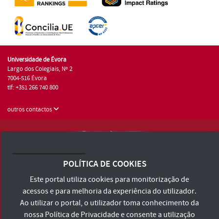
Universidade de Évora
Largo dos Colegiais, Nº 2
7004-516 Évora
tlf: +351 266 740 800
outros contactos
Universidade de Évora © 2026
Consulte os Termos e Condições e Política de Privacidade
POLÍTICA DE COOKIES
Declaração de Acessibilidade
Este portal utiliza cookies para monitorização de
acessos e para melhoria da experiência do utilizador.
Ao utilizar o portal, o utilizador toma conhecimento da
nossa
Política de Privacidade
e consente a utilização