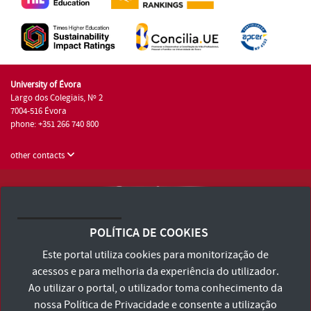
University of Évora
Largo dos Colegiais, Nº 2
7004-516 Évora
phone: +351 266 740 800
other contacts
University of Évora © 2026
Terms and Conditions and Privacy Policy
POLÍTICA DE COOKIES
Accessibility Statement
Este portal utiliza cookies para monitorização de
acessos e para melhoria da experiência do utilizador.
Ao utilizar o portal, o utilizador toma conhecimento da
nossa
Política de Privacidade
e consente a utilização