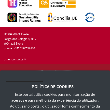
University of Évora
Largo dos Colegiais, Nº 2
7004-516 Évora
phone: +351 266 740 800
other contacts
University of Évora © 2026
Terms and Conditions and Privacy Policy
POLÍTICA DE COOKIES
Accessibility Statement
Este portal utiliza cookies para monitorização de
acessos e para melhoria da experiência do utilizador.
Ao utilizar o portal, o utilizador toma conhecimento da