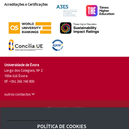
Acreditações e Certificações
Universidade de Évora
Largo dos Colegiais, Nº 2
7004-516 Évora
tlf: +351 266 740 800
outros contactos
Universidade de Évora © 2026
Consulte os Termos e Condições e Política de Privacidade
POLÍTICA DE COOKIES