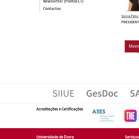
Newsletter (PontoECT)
Contactos
Sónia Féli
PRESIDEN
Mem
Acreditações e Certificações
Universidade de Évora
Serviço