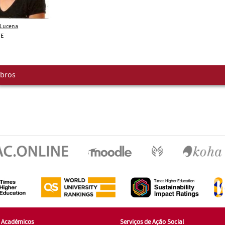
x Lucena
TE
bros
s Académicos
Serviços de Ação Social