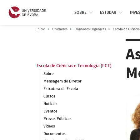
SOBRE
ESTUDAR
INVE
Início
Unidades
Unidades Orgânicas
Escola de Ciência
A
M
Escola de Ciências e Tecnologia (ECT)
Sobre
Mensagem do Diretor
Estrutura da Escola
Cursos
Notícias
Eventos
Provas Públicas
Vídeos
Documentos