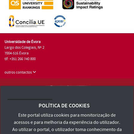
Universidade de Évora
Largo dos Colegiais, Nº 2
7004-516 Évora
tlf: +351 266 740 800
outros contactos
Universidade de Évora © 2026
Consulte os Termos e Condições e Política de Privacidade
POLÍTICA DE COOKIES
Declaração de Acessibilidade
Este portal utiliza cookies para monitorização de
acessos e para melhoria da experiência do utilizador.
Ao utilizar o portal, o utilizador toma conhecimento da