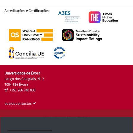
Acreditações e Certificações
Universidade de Évora
Largo dos Colegiais, Nº 2
7004-516 Évora
tlf: +351 266 740 800
outros contactos
Universidade de Évora © 2026