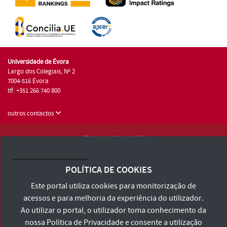
Universidade de Évora
Largo dos Colegiais, Nº 2
7004-516 Évora
tlf: +351 266 740 800
outros contactos
Universidade de Évora © 2026
Consulte os Termos e Condições e Política de Privacidade
POLÍTICA DE COOKIES
Declaração de Acessibilidade
Este portal utiliza cookies para monitorização de
acessos e para melhoria da experiência do utilizador.
Ao utilizar o portal, o utilizador toma conhecimento da
nossa
Política de Privacidade
e consente a utilização