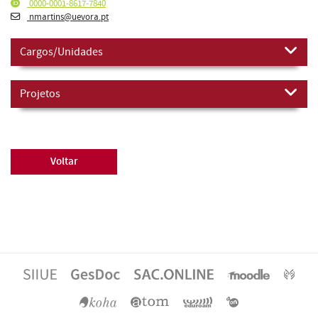
0000-0001-8617-7840
nmartins@uevora.pt
Cargos/Unidades
Projetos
Voltar