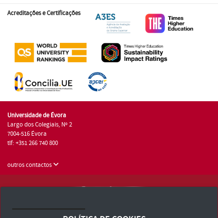
Acreditações e Certificações
Universidade de Évora
Largo dos Colegiais, Nº 2
7004-516 Évora
tlf: +351 266 740 800
outros contactos
Universidade de Évora © 2026
Consulte os Termos e Condições e Política de Privacidade