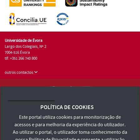
Universidade de Évora
Largo dos Colegiais, Nº 2
7004-516 Évora
tlf: +351 266 740 800
outros contactos
Universidade de Évora © 2026
Consulte os Termos e Condições e Política de Privacidade
POLÍTICA DE COOKIES
Declaração de Acessibilidade
Este portal utiliza cookies para monitorização de
acessos e para melhoria da experiência do utilizador.
Ao utilizar o portal, o utilizador toma conhecimento da
nossa
Política de Privacidade
e consente a utilização