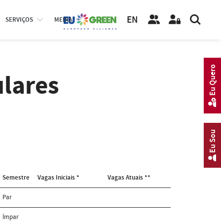
EN
SERVIÇOS
MEDIA
Eu Quero
ulares
Eu Sou
Semestre
Vagas Iniciais *
Vagas Atuais **
Par
Ímpar