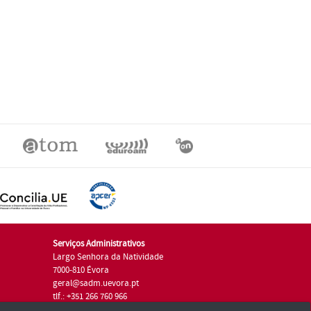
Serviços Administrativos
Largo Senhora da Natividade
7000-810 Évora
geral@sadm.uevora.pt
tlf.: +351 266 760 966