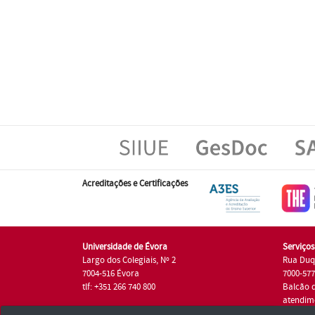
Acreditações e Certificações
Universidade de Évora
Serviço
Largo dos Colegiais, Nº 2
Rua Duq
7004-516 Évora
7000-57
tlf: +351 266 740 800
Balcão 
atendim
tlf.: +35