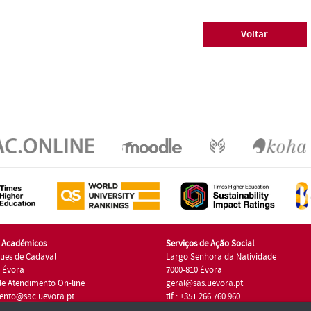
Voltar
s Académicos
Serviços de Ação Social
ues de Cadaval
Largo Senhora da Natividade
7 Évora
7000-810 Évora
de Atendimento On-line
geral@sas.uevora.pt
ento@sac.uevora.pt
tlf.: +351 266 760 960
1 266 760 220