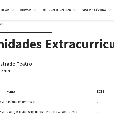
STIGAR
INOVAR
INTERNACIONALIZAR
VIVER A UÉVORA
es
nidades Extracurric
strado Teatro
5/2026
Nome
ECTS
58M
Cinética e Composição
6
94M
Diálogos Multidisciplinares e Práticas Colaborativas
3