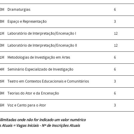
23M
Dramaturgias
6
28M
Espaço e Representação
3
61M
Laboratório de Interpretação/Encenação I
12
73M
Laboratório de Interpretação/Encenação II
12
01M
Metodologias de Investigação em Artes
6
24M
Seminário Especializado de Investigação
6
95M
Teatro em Contextos Educacionais e Comunitários
3
29M
Teorias do Ator e da Encenação
6
96M
Voz e Canto para o Ator
3
ilimitadas onde não for indicado um valor numérico
 Atuais = Vagas Iniciais - Nº de Inscrições Atuais