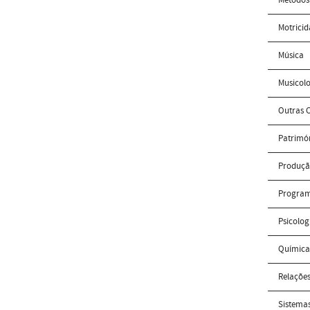
Motrici
Música
Musicol
Outras C
Patrimón
Produçã
Program
Psicolog
Química
Relações
Sistema