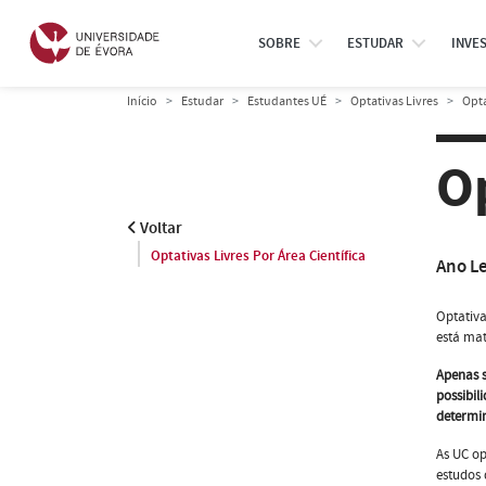
SOBRE
ESTUDAR
INVE
Início
Estudar
Estudantes UÉ
Optativas Livres
Opta
Op
Voltar
Optativas Livres Por Área Científica
Ano L
Optativa
está mat
Apenas s
possibil
determin
As UC op
estudos 