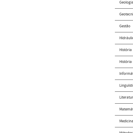
Geologi
Geotecn
Gestão
Hidráuli
História
História
Informá
Linguíst
Literatu
Matemát
Medicina
Métodos