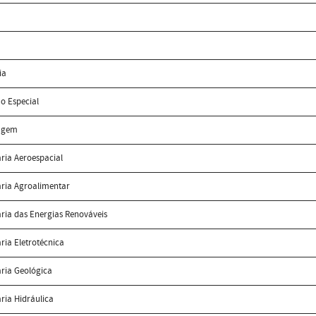
ia
o Especial
agem
ria Aeroespacial
ria Agroalimentar
ria das Energias Renováveis
ia Eletrotécnica
ria Geológica
ria Hidráulica