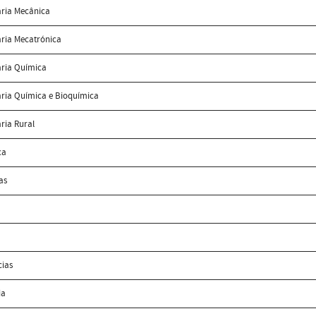
ria Mecânica
ria Mecatrónica
ria Química
ria Química e Bioquímica
ria Rural
ca
as
cias
ia