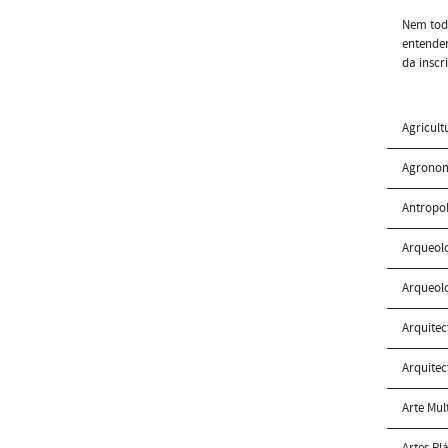
Nem toda
entender
da inscr
Agricult
Agrono
Antropo
Arqueol
Arqueol
Arquitec
Arquitec
Arte Mul
Artes Pl