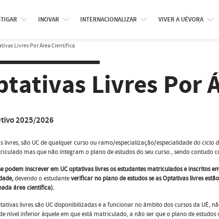
STIGAR
INOVAR
INTERNACIONALIZAR
VIVER A UÉVORA
tivas Livres Por Área Científica
tativas Livres Por Á
etivo 2025/2026
s livres, são UC de qualquer curso ou ramo/especialização/especialidade do ciclo
riculado mas que não integram o plano de estudos do seu curso., sendo contudo c
e podem inscrever em UC optativas livres os estudantes matriculados e inscritos e
idade,
devendo o estudante
verificar no plano de estudos se as Optativas livres est
ada área cientifica).
tativas livres são UC disponibilizadas e a funcionar no âmbito dos cursos da UÉ, 
de nível inferior àquele em que está matriculado, a não ser que o plano de estudos 