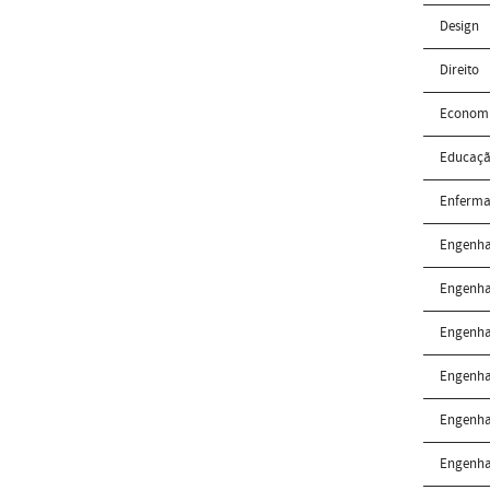
Design
Direito
Econom
Educaçã
Enferm
Engenha
Engenha
Engenha
Engenhar
Engenha
Engenha