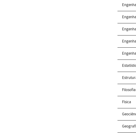
Engenha
Engenha
Engenha
Engenha
Engenha
Estatísti
Estrutur
Filosofia
Física
Geociên
Geograf