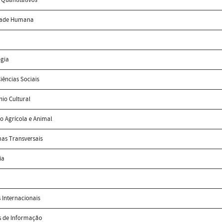
dade Humana
ogia
iências Sociais
io Cultural
o Agrícola e Animal
as Transversais
ia
 Internacionais
s de Informação