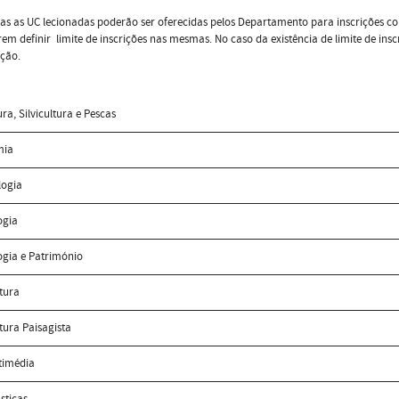
s as UC lecionadas poderão ser oferecidas pelos Departamento para inscrições co
em definir limite de inscrições nas mesmas. No caso da existência de limite de in
ição.
ura, Silvicultura e Pescas
mia
logia
ogia
ogia e Património
tura
tura Paisagista
timédia
ásticas