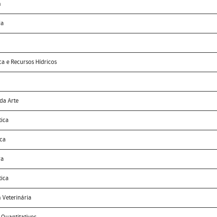
a
ia
ca e Recursos Hídricos
 da Arte
tica
ica
ra
ica
 Veterinária
 Quantitativos