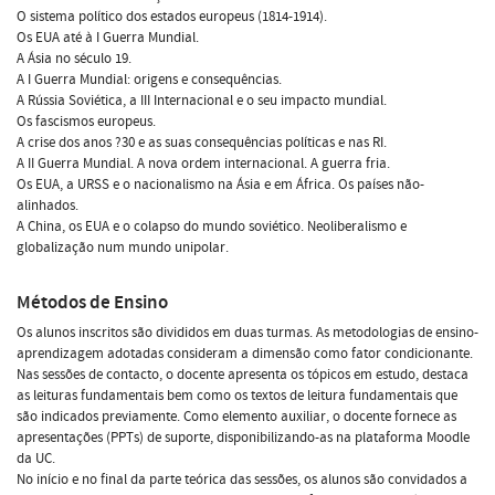
O sistema político dos estados europeus (1814-1914).
Os EUA até à I Guerra Mundial.
A Ásia no século 19.
A I Guerra Mundial: origens e consequências.
A Rússia Soviética, a III Internacional e o seu impacto mundial.
Os fascismos europeus.
A crise dos anos ?30 e as suas consequências políticas e nas RI.
A II Guerra Mundial. A nova ordem internacional. A guerra fria.
Os EUA, a URSS e o nacionalismo na Ásia e em África. Os países não-
alinhados.
A China, os EUA e o colapso do mundo soviético. Neoliberalismo e
globalização num mundo unipolar.
Métodos de Ensino
Os alunos inscritos são divididos em duas turmas. As metodologias de ensino-
aprendizagem adotadas consideram a dimensão como fator condicionante.
Nas sessões de contacto, o docente apresenta os tópicos em estudo, destaca
as leituras fundamentais bem como os textos de leitura fundamentais que
são indicados previamente. Como elemento auxiliar, o docente fornece as
apresentações (PPTs) de suporte, disponibilizando-as na plataforma Moodle
da UC.
No início e no final da parte teórica das sessões, os alunos são convidados a