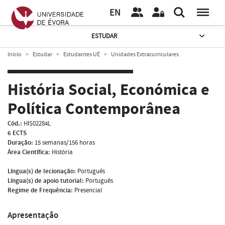
EN
ESTUDAR
Início
Estudar
Estudantes UÉ
Unidades Extracurriculares
História Social, Económica e
Política Contemporânea
Cód.:
HIS02284L
6 ECTS
Duração:
15 semanas/156 horas
Área Científica:
História
Língua(s) de lecionação:
Português
Língua(s) de apoio tutorial:
Português
Regime de Frequência:
Presencial
Apresentação