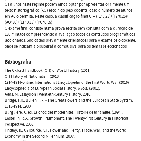
Os alunos neste regime podem ainda optar por apresentar oralmente um
texto historiográfico (AO) escolhido pelo docente, caso o número de alunos
em AC o permita. Neste caso, a classificação final CF= (F1*0,25)+(F2*0,25)+
(AO*20)+(EP*0,15)+(PO*0,15)
O exame final consiste numa prova escrita sem consulta com a duração de
120 minutos compreendendo a avaliação todos os conteúdos programáticos
leccionados. São dadas previamente orientações para o exame pelo docente,
onde se indicam a bibliografia compulsiva para os temas seleccionados.
Bibliografia
The Oxford Handbook (OH) of World History (2011)
OH History of Nationalism (2013)
1914-1918-online. International Encyclopedia of the First World War (2019)
Encyclopaedia of European Social History. 6 vols. (2001).
Adas, M. Essays on Twentieth-Century History. 2010.
Bridge, F.R.; Bullen, F.R. - The Great Powers and the European State System,
1815-1914. 1980.
Burguière, A. ed. Le choc des modernités. Histoire de la famille. (1994).
Easterlin, R. A. Growth Triumphant: The Twenty-first Century in Historical
Perspective. 2006.
Findlay, R.; O?Rourke, K.H. Power and Plenty. Trade, War, and the World
Economy in the Second Millennium. 2007.