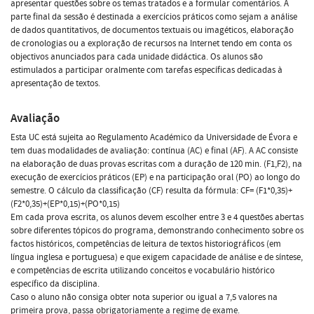
apresentar questões sobre os temas tratados e a formular comentários. A
parte final da sessão é destinada a exercícios práticos como sejam a análise
de dados quantitativos, de documentos textuais ou imagéticos, elaboração
de cronologias ou a exploração de recursos na Internet tendo em conta os
objectivos anunciados para cada unidade didáctica. Os alunos são
estimulados a participar oralmente com tarefas específicas dedicadas à
apresentação de textos.
Avaliação
Esta UC está sujeita ao Regulamento Académico da Universidade de Évora e
tem duas modalidades de avaliação: contínua (AC) e final (AF). A AC consiste
na elaboração de duas provas escritas com a duração de 120 min. (F1,F2), na
execução de exercícios práticos (EP) e na participação oral (PO) ao longo do
semestre. O cálculo da classificação (CF) resulta da fórmula: CF= (F1*0,35)+
(F2*0,35)+(EP*0,15)+(PO*0,15)
Em cada prova escrita, os alunos devem escolher entre 3 e 4 questões abertas
sobre diferentes tópicos do programa, demonstrando conhecimento sobre os
factos históricos, competências de leitura de textos historiográficos (em
língua inglesa e portuguesa) e que exigem capacidade de análise e de síntese,
e competências de escrita utilizando conceitos e vocabulário histórico
específico da disciplina.
Caso o aluno não consiga obter nota superior ou igual a 7,5 valores na
primeira prova, passa obrigatoriamente a regime de exame.