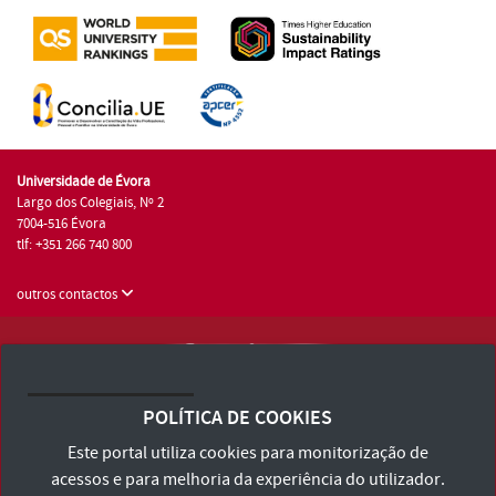
Universidade de Évora
Largo dos Colegiais, Nº 2
7004-516 Évora
tlf: +351 266 740 800
outros contactos
Universidade de Évora © 2026
Consulte os Termos e Condições e Política de Privacidade
POLÍTICA DE COOKIES
Declaração de Acessibilidade
Este portal utiliza cookies para monitorização de
acessos e para melhoria da experiência do utilizador.