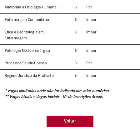
Anatomia e Fisiologia Humana II
3
Par
Enfermagem Comunitária
6
Ímpar
Ética e Deontologia em
3
Ímpar
Enfermagem
Patologia Médico-cirúrgica
6
Ímpar
Processos Saúde-Doença
3
Par
Regime Jurídico da Profissão
3
Ímpar
* vagas ilimitadas onde não for indicado um valor numérico
** Vagas Atuais = Vagas Iniciais - Nº de Inscrições Atuais
Voltar