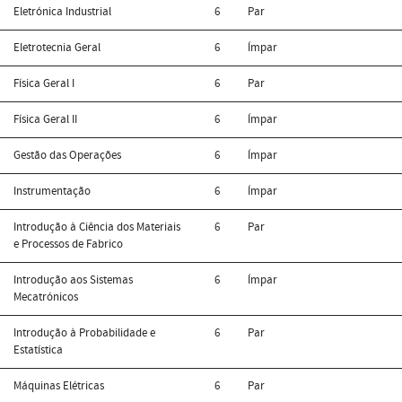
Eletrónica Industrial
6
Par
Eletrotecnia Geral
6
Ímpar
Física Geral I
6
Par
Física Geral II
6
Ímpar
Gestão das Operações
6
Ímpar
Instrumentação
6
Ímpar
Introdução à Ciência dos Materiais
6
Par
e Processos de Fabrico
Introdução aos Sistemas
6
Ímpar
Mecatrónicos
Introdução à Probabilidade e
6
Par
Estatística
Máquinas Elétricas
6
Par