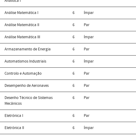
Analítica I
Análise Matemática I
6
Ímpar
Análise Matemática II
6
Par
Análise Matemática III
6
Ímpar
Armazenamento de Energia
6
Par
Automatismos Industriais
6
Ímpar
Controlo e Automação
6
Par
Desempenho de Aeronaves
6
Par
Desenho Técnico de Sistemas
6
Par
Mecânicos
Eletrónica I
6
Par
Eletrónica II
6
Ímpar