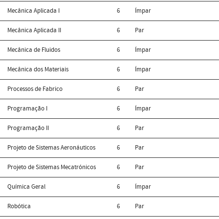
Mecânica Aplicada I
6
Ímpar
Mecânica Aplicada II
6
Par
Mecânica de Fluidos
6
Ímpar
Mecânica dos Materiais
6
Ímpar
Processos de Fabrico
6
Par
Programação I
6
Ímpar
Programação II
6
Par
Projeto de Sistemas Aeronáuticos
6
Par
Projeto de Sistemas Mecatrónicos
6
Par
Química Geral
6
Ímpar
Robótica
6
Par