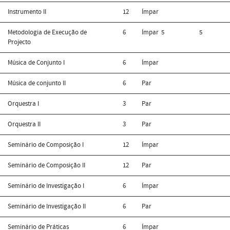
Instrumento II
12
Ímpar
Metodologia de Execução de
6
Ímpar
5
5
Projecto
Música de Conjunto I
6
Ímpar
Música de conjunto II
6
Par
Orquestra I
3
Par
Orquestra II
3
Par
Seminário de Composição I
12
Ímpar
Seminário de Composição II
12
Par
Seminário de Investigação I
6
Ímpar
Seminário de Investigação II
6
Par
Seminário de Práticas
6
Ímpar