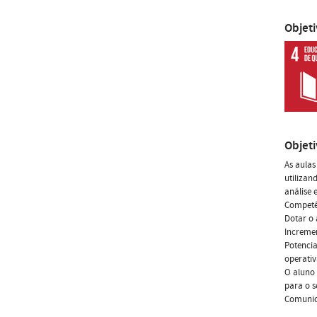
Objet
Objet
As aulas
utilizan
análise 
Competê
Dotar o 
Incremen
Potencia
operativ
O aluno 
para o s
Comunica