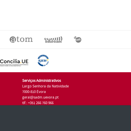
Serviços Administrativos
Largo Senhora da Natividade
7000-810 Évora
geral@sadm.uevora.pt
tlf.: +351 266 760 966