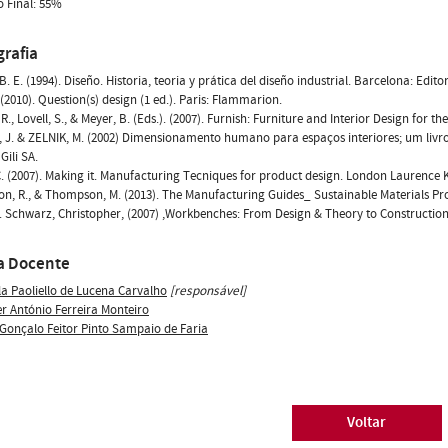
 Final: 55%
grafia
. E. (1994). Diseño. Historia, teoria y prática del diseño industrial. Barcelona: Editor
. (2010). Question(s) design (1 ed.). Paris: Flammarion.
 R., Lovell, S., & Meyer, B. (Eds.). (2007). Furnish: Furniture and Interior Design for
J. & ZELNIK, M. (2002) Dimensionamento humano para espaços interiores; um livro d
Gili SA.
 C. (2007). Making it. Manufacturing Tecniques for product design. London Laurence K
, R., & Thompson, M. (2013). The Manufacturing Guides_ Sustainable Materials P
 Schwarz, Christopher, (2007) ,Workbenches: From Design & Theory to Constructi
a Docente
la Paoliello de Lucena Carvalho
[responsável]
er António Ferreira Monteiro
 Gonçalo Feitor Pinto Sampaio de Faria
Voltar