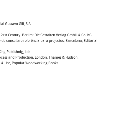
ial Gustavo Gili, S.A.
 the 21st Century. Berlim: Die Gestalten Verlag GmbH & Co. KG.
e consulta e referência para projectos, Barcelona, Editorial
ing Publishnig, Lda.
rocess and Production. London: Thames & Hudson.
on & Use, Popular Woodworking Books.