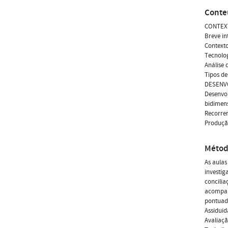
Conte
CONTEX
Breve in
Context
Tecnolog
Análise 
Tipos de
DESENV
Desenvol
bidimens
Recorrer
Produçã
Métod
As aulas
investig
concilia
acompanh
pontuada
Assidui
Avaliaç