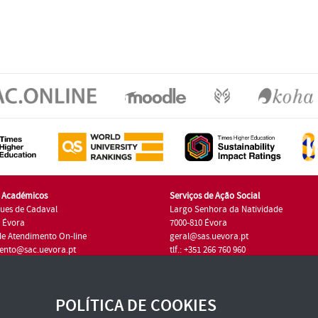
s Académicos
Serviços de Ação Social
ues de Cadaval
Largo Senhora da Natividade
7 Évora
7000-810 Évora
de Atendimento On-line
geral@sas.uevora.pt
ento@sac.uevora.pt
tlf.: +351 266 760 960
1 266 760 220
POLÍTICA DE COOKIES