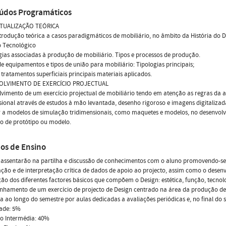
údos Programáticos
TUALIZAÇÃO TEÓRICA
trodução teórica a casos paradigmáticos de mobiliário, no âmbito da História do D
o Tecnológico
ias associadas à produção de mobiliário. Tipos e processos de produção.
de equipamentos e tipos de união para mobiliário: Tipologias principais;
 tratamentos superficiais principais materiais aplicados.
OLVIMENTO DE EXERCÍCIO PROJECTUAL
vimento de um exercício projectual de mobiliário tendo em atenção as regras da
ional através de estudos à mão levantada, desenho rigoroso e imagens digitalizadas
 a modelos de simulação tridimensionais, como maquetes e modelos, no desenvolv
o de protótipo ou modelo.
os de Ensino
 assentarão na partilha e discussão de conhecimentos com o aluno promovendo-se
ação e de interpretação crítica de dados de apoio ao projecto, assim como o dese
ção dos diferentes factores básicos que compõem o Design: estética, função, tecnolo
amento de um exercício de projecto de Design centrado na área da produção de s
 ao longo do semestre por aulas dedicadas a avaliações periódicas e, no final do se
dade: 5%
ão Intermédia: 40%