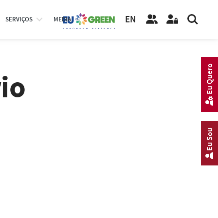
EN
SERVIÇOS
MEDIA
Eu Quero
io
Eu Sou