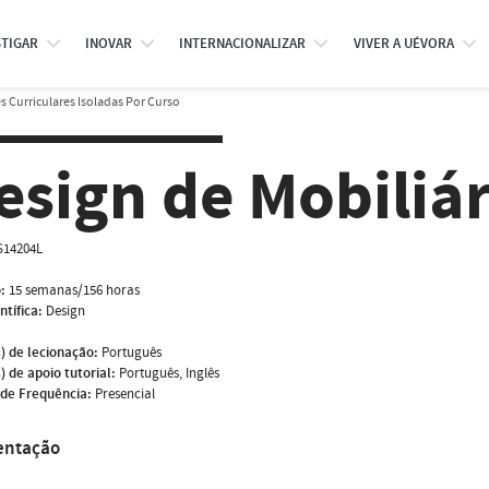
STIGAR
INOVAR
INTERNACIONALIZAR
VIVER A UÉVORA
 Curriculares Isoladas Por Curso
esign de Mobiliár
S14204L
:
15 semanas/156 horas
ntífica:
Design
) de lecionação:
Português
) de apoio tutorial:
Português, Inglês
de Frequência:
Presencial
entação