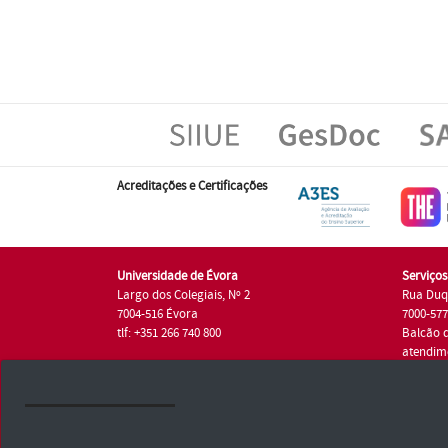
Acreditações e Certificações
Universidade de Évora
Serviço
Largo dos Colegiais, Nº 2
Rua Duq
7004-516 Évora
7000-57
tlf: +351 266 740 800
Balcão 
atendim
tlf.: +35
Universidade de Évora © 2026