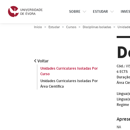
SOBRE
ESTUDAR
INVE
Início
Estudar
Cursos
Disciplinas Isoladas
Unidades
D
Voltar
Cód.:
VI
Unidades Curriculares Isoladas Por
6 ECTS
Curso
Duração
Unidades Curriculares Isoladas Por
Área Cie
Área Científica
Língua(s
Língua(s
Regime 
Apres
NA