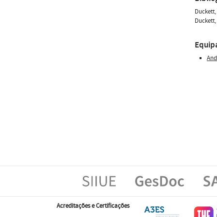
Duckett,
Duckett,
Equip
And
Acreditações e Certificações