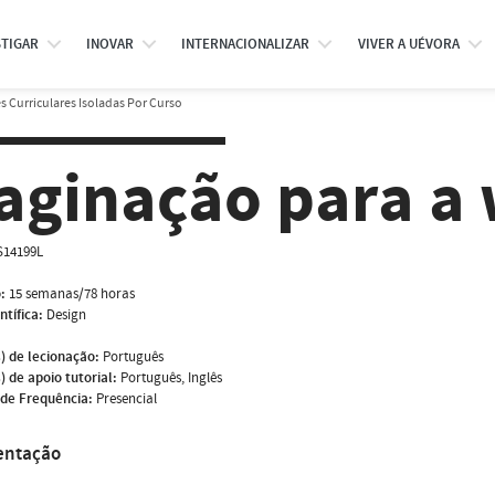
STIGAR
INOVAR
INTERNACIONALIZAR
VIVER A UÉVORA
 Curriculares Isoladas Por Curso
aginação para a
S14199L
:
15 semanas/78 horas
ntífica:
Design
) de lecionação:
Português
) de apoio tutorial:
Português, Inglês
de Frequência:
Presencial
entação