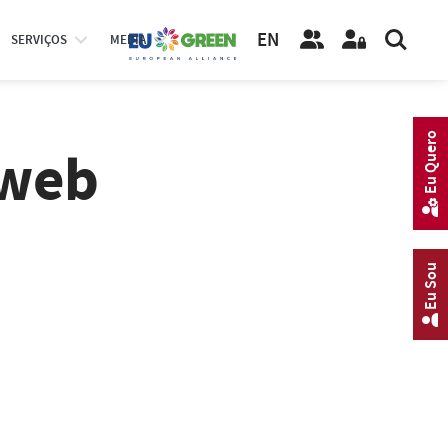
EN
SERVIÇOS
MEDIA
Eu Quero
 web
Eu Sou