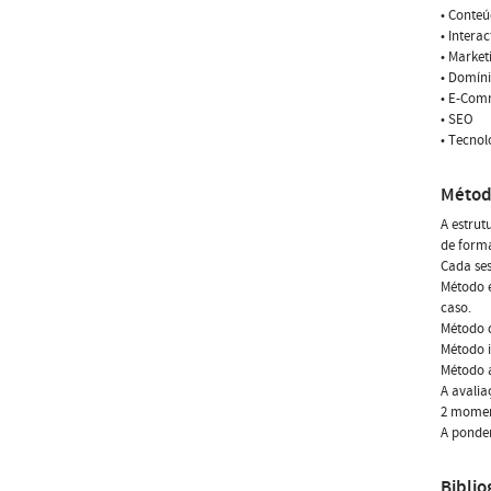
• Conteú
• Intera
• Market
• Domíni
• E-Com
• SEO
• Tecnol
Métod
A estrut
de forma
Cada ses
Método e
caso.
Método 
Método 
Método a
A avalia
2 moment
A ponder
Biblio