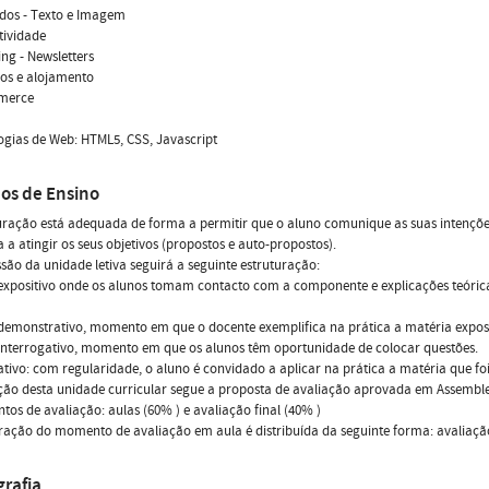
dos - Texto e Imagem
ctividade
ing - Newsletters
os e alojamento
merce
ogias de Web: HTML5, CSS, Javascript
os de Ensino
uração está adequada de forma a permitir que o aluno comunique as suas intençõ
 a atingir os seus objetivos (propostos e auto-propostos).
são da unidade letiva seguirá a seguinte estruturação:
xpositivo onde os alunos tomam contacto com a componente e explicações teórica
demonstrativo, momento em que o docente exemplifica na prática a matéria expos
interrogativo, momento em que os alunos têm oportunidade de colocar questões.
tivo: com regularidade, o aluno é convidado a aplicar na prática a matéria que foi
ção desta unidade curricular segue a proposta de avaliação aprovada em Assemble
os de avaliação: aulas (60% ) e avaliação final (40% )
ação do momento de avaliação em aula é distribuída da seguinte forma: avaliação
grafia