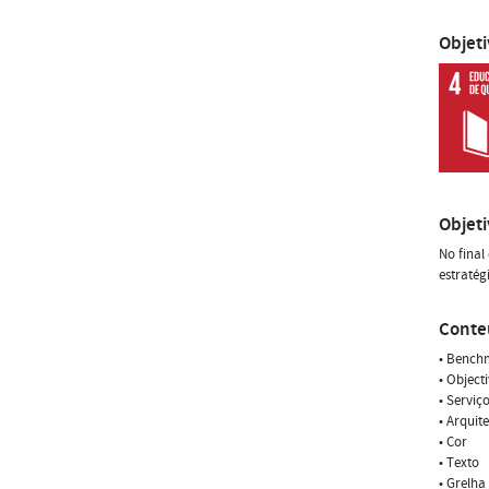
Objet
Objet
No final
estratég
Conte
• Benchm
• Object
• Serviç
• Arquit
• Cor
• Texto
• Grelha