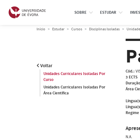
SOBRE
ESTUDAR
INVE
Início
Estudar
Cursos
Disciplinas Isoladas
Unidades
P
Voltar
Cód.:
VI
Unidades Curriculares Isoladas Por
3 ECTS
Curso
Duração
Unidades Curriculares Isoladas Por
Área Cie
Área Científica
Língua(s
Língua(s
Regime 
Apres
N.A.