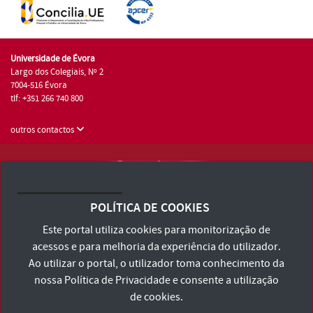
Universidade de Évora
Largo dos Colegiais, Nº 2
7004-516 Évora
tlf: +351 266 740 800
outros contactos
Universidade de Évora © 2026
Consulte os Termos e Condições e Política de Privacidade
POLÍTICA DE COOKIES
Declaração de Acessibilidade
Este portal utiliza cookies para monitorização de
acessos e para melhoria da experiência do utilizador.
Ao utilizar o portal, o utilizador toma conhecimento da
nossa
Política de Privacidade
e consente a utilização
de cookies.