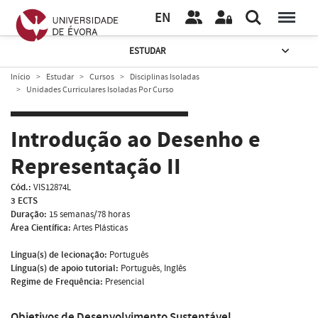
EN
ESTUDAR
Início
Estudar
Cursos
Disciplinas Isoladas
Unidades Curriculares Isoladas Por Curso
Introdução ao Desenho e
Representação II
Cód.:
VIS12874L
3 ECTS
Duração:
15 semanas/78 horas
Área Científica:
Artes Plásticas
Língua(s) de lecionação:
Português
Língua(s) de apoio tutorial:
Português, Inglês
Regime de Frequência:
Presencial
Objetivos de Desenvolvimento Sustentável