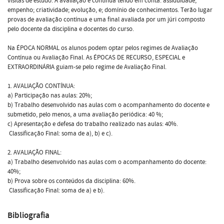
visitas de estudo. A avaliação é contínua tendo em conta: assiduidade;
empenho; criatividade; evolução, e; domínio de conhecimentos. Terão lugar
provas de avaliação contínua e uma final avaliada por um júri composto
pelo docente da disciplina e docentes do curso.
Na ÉPOCA NORMAL os alunos podem optar pelos regimes de Avaliação
Contínua ou Avaliação Final. As ÉPOCAS DE RECURSO, ESPECIAL e
EXTRAORDINÁRIA guiam-se pelo regime de Avaliação Final.
1. AVALIAÇÃO CONTÍNUA:
a) Participação nas aulas: 20%;
b) Trabalho desenvolvido nas aulas com o acompanhamento do docente e
submetido, pelo menos, a uma avaliação periódica: 40 %;
c) Apresentação e defesa do trabalho realizado nas aulas: 40%.
 Classificação Final: soma de a), b) e c).
2. AVALIAÇÃO FINAL:
a) Trabalho desenvolvido nas aulas com o acompanhamento do docente:
40%;
b) Prova sobre os conteúdos da disciplina: 60%.
 Classificação Final: soma de a) e b).
Bibliografia