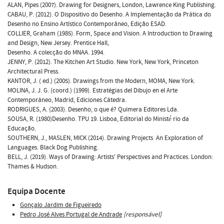
ALAN, Pipes (2007). Drawing for Designers, London, Lawrence King Publishing.
CABAU, P. (2012). O Dispositivo do Desenho. A Implementação da Prática do
Desenho no Ensino Artístico Contemporâneo, Edição ESAD.
COLLIER, Graham (1985). Form, Space and Vision. A Introduction to Drawing
and Design, New Jersey. Prentice Hall,
Desenho. A colecção do MNAA. 1994.
JENNY, P. (2012). The Kitchen Art Studio. New York, New York, Princeton
Architectural Press.
KANTOR, J. ( ed.) (2005). Drawings from the Modern, MOMA, New York.
MOLINA, J. J. G. (coord.) (1999). Estratégias del Dibujo en el Arte
Contemporáneo, Madrid, Ediciones Cátedra.
RODRIGUES, A. (2003). Desenho, o que é? Quimera Editores Lda.
SOUSA, R. (1980)Desenho. TPU 19. Lisboa, Editorial do Ministé́ rio da
Educação.
SOUTHERN, J., MASLEN, MICK (2014). Drawing Projects  An Exploration of
Languages. Black Dog Publishing.
BELL, J. (2019). Ways of Drawing: Artists' Perspectives and Practices. London:
Thames & Hudson.
Equipa Docente
Gonçalo Jardim de Figueiredo
Pedro José Alves Portugal de Andrade
[responsável]