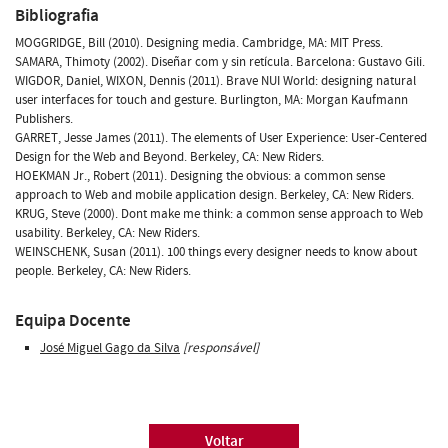
Bibliografia
MOGGRIDGE, Bill (2010). Designing media. Cambridge, MA: MIT Press.
SAMARA, Thimoty (2002). Diseñar com y sin retícula. Barcelona: Gustavo Gili.
WIGDOR, Daniel, WIXON, Dennis (2011). Brave NUI World: designing natural
user interfaces for touch and gesture. Burlington, MA: Morgan Kaufmann
Publishers.
GARRET, Jesse James (2011). The elements of User Experience: User-Centered
Design for the Web and Beyond. Berkeley, CA: New Riders.
HOEKMAN Jr., Robert (2011). Designing the obvious: a common sense
approach to Web and mobile application design. Berkeley, CA: New Riders.
KRUG, Steve (2000). Dont make me think: a common sense approach to Web
usability. Berkeley, CA: New Riders.
WEINSCHENK, Susan (2011). 100 things every designer needs to know about
people. Berkeley, CA: New Riders.
Equipa Docente
José Miguel Gago da Silva
[responsável]
Voltar