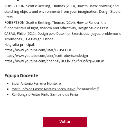
ROBERTSON, Scott e Bertling, Thomas (2013), How to Draw: drawing and
sketching objects and environments from your imagination, Design Studio
Press.
ROBERTSON, Scott e Bertling, Thomas (2014), How to Render: the
fundamentals of light, shadow and reflectivity, Design Studio Press.
CABAU, Philip (2011), Design pelo Desenho  Exercícicos , jogos, problemas e
simulações., FCA Design, Lisboa.
Netgrafia principal:
https://www.youtube.com/user/FZDSCHOOL
https://www.youtube.com/user/scottrobertsondesign
https://www.youtube.com/channel/UCCkxJfpXfIN3ofkrj57OuCw
Equipa Docente
Elder António Ferreira Monteiro
Maria Inês de Castro Martins Secca Ruivo
[responsável]
Rui Gonçalo Feitor Pinto Sampaio de Faria
Voltar