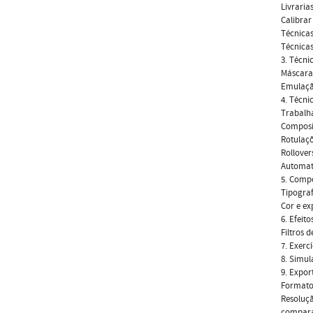
Livraria
Calibrar
Técnicas
Técnicas
3. Técni
Máscara
Emulaçã
4. Técni
Trabalh
Composi
Rotulaç
Rollover
Automat
5. Compo
Tipograf
Cor e ex
6. Efeito
Filtros d
7. Exercí
8. Simul
9. Expo
Formato
Resoluç
compara