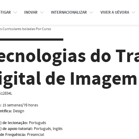
STIGAR
INOVAR
INTERNACIONALIZAR
VIVER A UÉVORA
 Curriculares Isoladas Por Curso
ecnologias do T
igital de Imagem 
S12834L
:
15 semanas/78 horas
ntífica:
Design
) de lecionação:
Português
) de apoio tutorial:
Português, Inglês
de Frequência:
Presencial