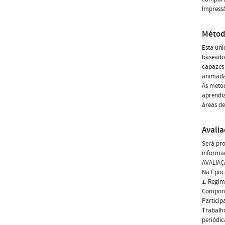
Impress
Métod
Esta uni
baseados
capazes 
animada
As metod
aprendiz
áreas de
Avali
Será pro
informaç
AVALIA
Na Época
1. Regim
Compone
Particip
Trabalh
periódic