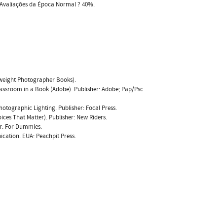
e Avaliações da Época Normal ? 40%.
tweight Photographer Books).
assroom in a Book (Adobe). Publisher: Adobe; Pap/Psc
hotographic Lighting. Publisher: Focal Press.
ces That Matter). Publisher: New Riders.
er: For Dummies.
cation. EUA: Peachpit Press.