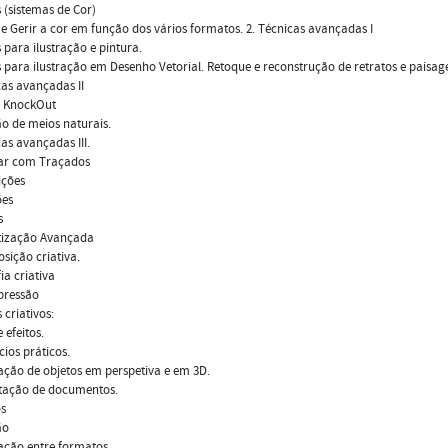
s (sistemas de Cor)
 e Gerir a cor em função dos vários formatos. 2. Técnicas avançadas I
 para ilustração e pintura.
 para ilustração em Desenho Vetorial. Retoque e reconstrução de retratos e paisag
cas avançadas II
 KnockOut
o de meios naturais.
cas avançadas III.
ar com Traçados
ções
ões
s
ização Avançada
sição criativa.
ia criativa
pressão
s criativos:
e efeitos.
cios práticos.
ação de objetos em perspetiva e em 3D.
rtação de documentos.
s
ão
ção entre formatos.