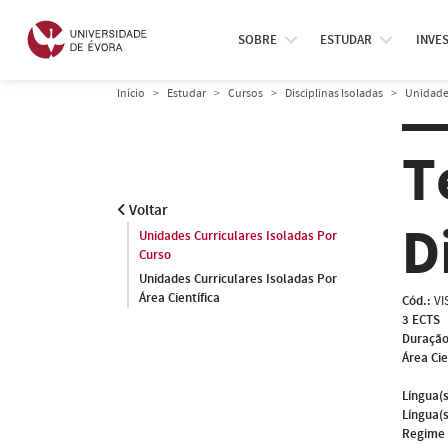
SOBRE
ESTUDAR
INVE
Início
Estudar
Cursos
Disciplinas Isoladas
Unidades
T
Voltar
D
Unidades Curriculares Isoladas Por
Curso
Unidades Curriculares Isoladas Por
Área Científica
Cód.:
VI
3 ECTS
Duração
Área Cie
Língua(s
Língua(s
Regime 