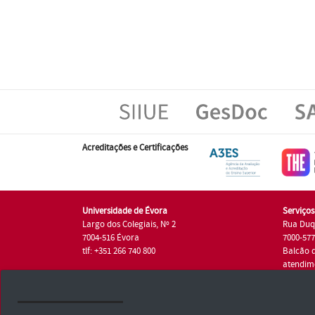
Acreditações e Certificações
Universidade de Évora
Serviço
Largo dos Colegiais, Nº 2
Rua Duq
7004-516 Évora
7000-57
tlf: +351 266 740 800
Balcão 
atendim
tlf.: +35