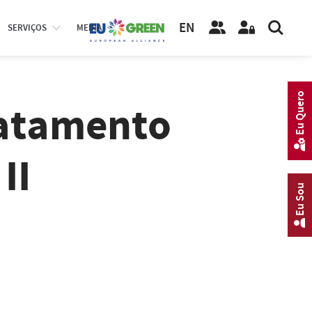
EN
SERVIÇOS
MEDIA
Eu Quero
ratamento
II
Eu Sou