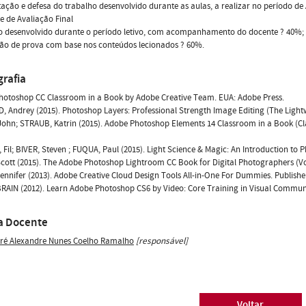
ação e defesa do trabalho desenvolvido durante as aulas, a realizar no período d
e de Avaliação Final
o desenvolvido durante o período letivo, com acompanhamento do docente ? 40%;
ão de prova com base nos conteúdos lecionados ? 60%.
grafia
hotoshop CC Classroom in a Book by Adobe Creative Team. EUA: Adobe Press.
 Andrey (2015). Photoshop Layers: Professional Strength Image Editing (The Ligh
ohn; STRAUB, Katrin (2015). Adobe Photoshop Elements 14 Classroom in a Book (Cl
Fil; BIVER, Steven ; FUQUA, Paul (2015). Light Science & Magic: An Introduction to P
cott (2015). The Adobe Photoshop Lightroom CC Book for Digital Photographers (Voi
ennifer (2013). Adobe Creative Cloud Design Tools All-in-One For Dummies. Publish
AIN (2012). Learn Adobe Photoshop CS6 by Video: Core Training in Visual Communi
a Docente
ré Alexandre Nunes Coelho Ramalho
[responsável]
Voltar