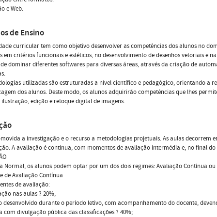
ão e Web.
os de Ensino
dade curricular tem como objetivo desenvolver as competências dos alunos no domí
 em critérios funcionais e estéticos, no desenvolvimento de desenhos vetoriais e n
de dominar diferentes softwares para diversas áreas, através da criação de auto
s.
ologias utilizadas são estruturadas a nível científico e pedagógico, orientando a 
agem dos alunos. Deste modo, os alunos adquirirão competências que lhes permit
 ilustração, edição e retoque digital de imagens.
ação
movida a investigação e o recurso a metodologias projetuais. As aulas decorrem em
ão. A avaliação é contínua, com momentos de avaliação intermédia e, no final do 
ÇÃO
 Normal, os alunos podem optar por um dos dois regimes: Avaliação Contínua ou A
e de Avaliação Contínua
ntes de avaliação:
ação nas aulas ? 20%;
o desenvolvido durante o período letivo, com acompanhamento do docente, deven
a com divulgação pública das classificações ? 40%;