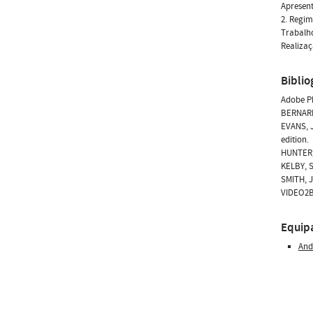
Apresent
2. Regim
Trabalh
Realizaç
Biblio
Adobe P
BERNARD,
EVANS, J
edition.
HUNTER, 
KELBY, S
SMITH, J
VIDEO2BR
Equip
And