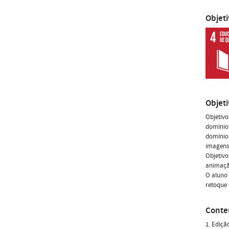
Objet
Objet
Objetivo
domínio 
domínio 
imagens 
Objetivo
animação
O aluno 
retoque 
Conte
1. Ediçã