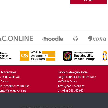
s Académicos
Serviços de Ação Social
ues de Cadaval
Largo Senhora da Natividade
7 Évora
7000-810 Évora
de Atendimento On-line
geral@sas.uevora.pt
ento@sac.uevora.pt
tlf.: +351 266 760 960
1 266 760 220