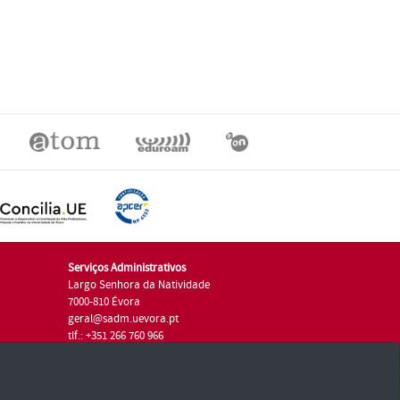
Serviços Administrativos
Largo Senhora da Natividade
7000-810 Évora
geral@sadm.uevora.pt
tlf.: +351 266 760 966