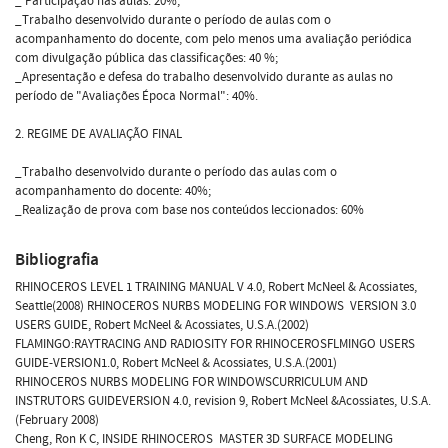
_ Participação nas aulas: 20%;
_Trabalho desenvolvido durante o período de aulas com o
acompanhamento do docente, com pelo menos uma avaliação periódica
com divulgação pública das classificações: 40 %;
_Apresentação e defesa do trabalho desenvolvido durante as aulas no
período de "Avaliações Época Normal": 40%.
2. REGIME DE AVALIAÇÃO FINAL
_Trabalho desenvolvido durante o período das aulas com o
acompanhamento do docente: 40%;
_Realização de prova com base nos conteúdos leccionados: 60%
Bibliografia
RHINOCEROS LEVEL 1 TRAINING MANUAL V 4.0, Robert McNeel & Acossiates,
Seattle(2008) RHINOCEROS NURBS MODELING FOR WINDOWS  VERSION 3.0
USERS GUIDE, Robert McNeel & Acossiates, U.S.A.(2002)
FLAMINGO:RAYTRACING AND RADIOSITY FOR RHINOCEROSFLMINGO USERS
GUIDE-VERSION1.0, Robert McNeel & Acossiates, U.S.A.(2001)
RHINOCEROS NURBS MODELING FOR WINDOWSCURRICULUM AND
INSTRUTORS GUIDEVERSION 4.0, revision 9, Robert McNeel &Acossiates, U.S.A.
(February 2008)
Cheng, Ron K C, INSIDE RHINOCEROS  MASTER 3D SURFACE MODELING