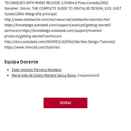
TECHNIQUES WITH RHINO RELEASE 2,OnWord Press,Canada(2002)
Danaher, Simon, THE COMPLETE GUIDE TO DIGITAL3D DESIGN, ILEX, EAST
Sussex(2004) Webgrafia principal:
http://www.solidworks.com/sw/resources/solidworks-tutorials.htm
https://knowledge.autodesk.com/support/autocad/getting-started?
sort=score https://knowledge.autodesk.com/support/inventor-
products/getting-started?sort=score
http://docs.autodesk.com/MAXDES/16/ENU/3ds-Max-Design-Tutorials/
https://www.rhino3d.com/tutorials
Equipa Docente
Elder António Ferreira Monteiro
Maria Inês de Castro Martins Secca Ruivo
[responsável]
Voltar