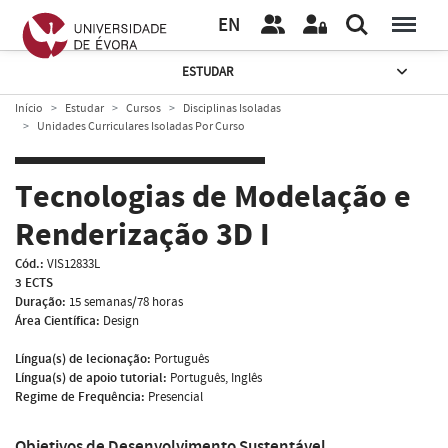
EN
ESTUDAR
Início
Estudar
Cursos
Disciplinas Isoladas
Unidades Curriculares Isoladas Por Curso
Tecnologias de Modelação e
Renderização 3D I
Cód.:
VIS12833L
3 ECTS
Duração:
15 semanas/78 horas
Área Científica:
Design
Língua(s) de lecionação:
Português
Língua(s) de apoio tutorial:
Português, Inglês
Regime de Frequência:
Presencial
Objetivos de Desenvolvimento Sustentável