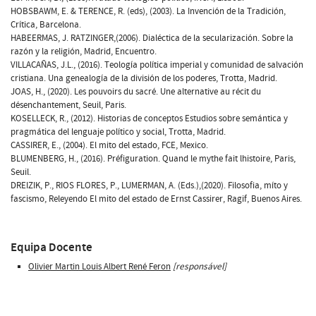
HOBSBAWM, E. & TERENCE, R. (eds), (2003). La Invención de la Tradición,
Crítica, Barcelona.
HABEERMAS, J. RATZINGER,(2006). Dialéctica de la secularización. Sobre la
razón y la religión, Madrid, Encuentro.
VILLACAÑAS, J.L., (2016). Teología política imperial y comunidad de salvación
cristiana. Una genealogía de la división de los poderes, Trotta, Madrid.
JOAS, H., (2020). Les pouvoirs du sacré. Une alternative au récit du
désenchantement, Seuil, Paris.
KOSELLECK, R., (2012). Historias de conceptos Estudios sobre semántica y
pragmática del lenguaje político y social, Trotta, Madrid.
CASSIRER, E., (2004). El mito del estado, FCE, Mexico.
BLUMENBERG, H., (2016). Préfiguration. Quand le mythe fait lhistoire, Paris,
Seuil.
DREIZIK, P., RIOS FLORES, P., LUMERMAN, A. (Eds.),(2020). Filosofia, míto y
fascismo, Releyendo El mito del estado de Ernst Cassirer, Ragif, Buenos Aires.
Equipa Docente
Olivier Martin Louis Albert René Feron
[responsável]