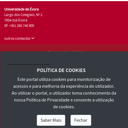
Universidade de Évora
Largo dos Colegiais, Nº 2
7004-516 Évora
tlf: +351 266 740 800
outros contactos
Universidade de Évora © 2026
Consulte os Termos e Condições e Política de Privacidade
POLÍTICA DE COOKIES
Declaração de Acessibilidade
Este portal utiliza cookies para monitorização de
acessos e para melhoria da experiência do utilizador.
Ao utilizar o portal, o utilizador toma conhecimento da
nossa
Política de Privacidade
e consente a utilização
de cookies.
Saber Mais
Fechar