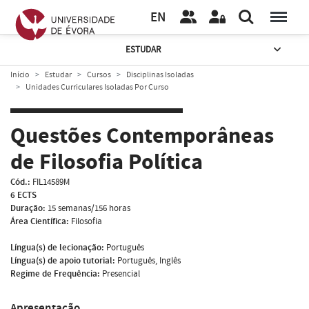
EN
ESTUDAR
Início
Estudar
Cursos
Disciplinas Isoladas
Unidades Curriculares Isoladas Por Curso
Questões Contemporâneas
de Filosofia Política
Cód.:
FIL14589M
6 ECTS
Duração:
15 semanas/156 horas
Área Científica:
Filosofia
Língua(s) de lecionação:
Português
Língua(s) de apoio tutorial:
Português, Inglês
Regime de Frequência:
Presencial
Apresentação