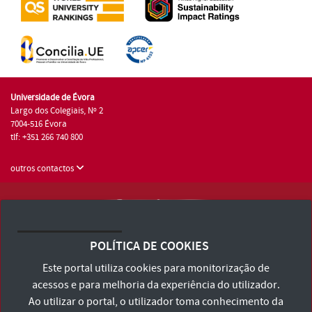
Universidade de Évora
Largo dos Colegiais, Nº 2
7004-516 Évora
tlf: +351 266 740 800
outros contactos
Universidade de Évora © 2026
Consulte os Termos e Condições e Política de Privacidade
POLÍTICA DE COOKIES
Declaração de Acessibilidade
Este portal utiliza cookies para monitorização de
acessos e para melhoria da experiência do utilizador.
Ao utilizar o portal, o utilizador toma conhecimento da