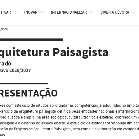
STIGAR
INOVAR
INTERNACIONALIZAR
VIVER A UÉVORA
gista
quitetura Paisagista
rado
tivo 2026/2027
RESENTAÇÃO
-se com este ciclo de estudos aprofundar as competências já adquiridas no âmbito 
xercício da arquitetura paisagista definida pelas entidades nacionais e internacio
pecializada e ampla (na área ecológica, cultural, técnica e estética), cobrindo um 
aisagem e o desenho do espaço aberto. A este ciclo de estudos corresponde um a
ção de Projetos de Arquitetura Paisagista, bem como a colaboração em estudos de
as.