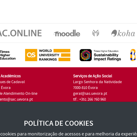
s Académicos
Serviços de Ação Social
ues de Cadaval
Largo Senhora da Natividade
7 Évora
7000-810 Évora
de Atendimento On-line
geral@sas.uevora.pt
ento@sac.uevora.pt
tlf.: +351 266 760 960
1 266 760 220
POLÍTICA DE COOKIES
za cookies para monitorização de acessos e para melhoria da experiên