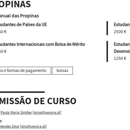
OPINAS
Anual das Propinas
udantes de Países da UE
Estudant
50 €
2500 €
udantes Internacionais com Bolsa de Mérito
Estudan
50 €
Desenvo
1250 €
os e formas de pagamento
bolsas
MISSÃO DE CURSO
Paula Maria Simões
[
pmss@uevora.pt
]
s:
Mendes Silva
[
sms@uevora.pt
]