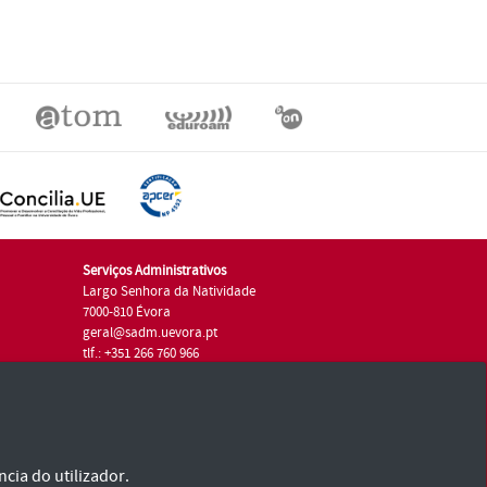
Serviços Administrativos
Largo Senhora da Natividade
7000-810 Évora
geral@sadm.uevora.pt
tlf.: +351 266 760 966
cia do utilizador.