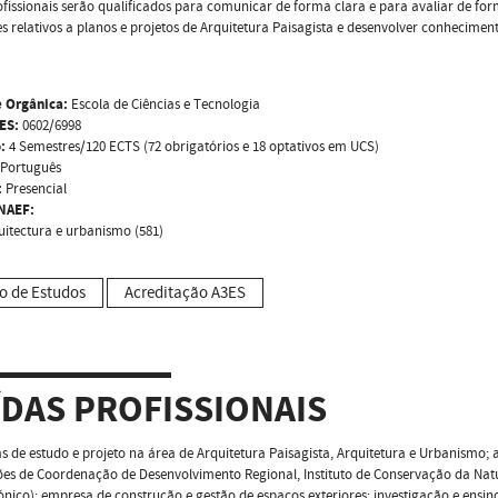
ofissionais serão qualificados para comunicar de forma clara e para avaliar de for
s relativos a planos e projetos de Arquitetura Paisagista e desenvolver conhecime
 Orgânica:
Escola de Ciências e Tecnologia
ES:
0602/6998
:
4 Semestres/120 ECTS (72 obrigatórios e 18 optativos em UCS)
Português
:
Presencial
NAEF:
uitectura e urbanismo (581)
o de Estudos
Acreditação A3ES
ÍDAS PROFISSIONAIS
 de estudo e projeto na área de Arquitetura Paisagista, Arquitetura e Urbanismo; 
es de Coordenação de Desenvolvimento Regional, Instituto de Conservação da Natur
ónico); empresa de construção e gestão de espaços exteriores; investigação e ensin