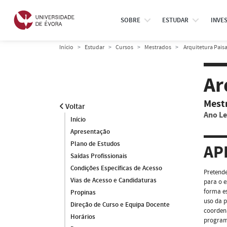
SOBRE
ESTUDAR
INVE
Início
Estudar
Cursos
Mestrados
Arquitetura Paisa
Ar
Mest
Voltar
Ano Le
Início
Apresentação
Plano de Estudos
AP
Saídas Profissionais
Condições Específicas de Acesso
Pretende
Vias de Acesso e Candidaturas
para o e
forma es
Propinas
uso da p
Direção de Curso e Equipa Docente
coordena
Horários
program