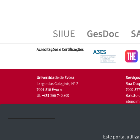
Acreditações e Certificações
Universidade de Évora
Serviço
Largo dos Colegiais, Nº 2
Rua Duq
7004-516 Évora
7000-57
tlf: +351 266 740 800
Balcão 
atendim
tlf.: +35
Universidade de Évora © 2026
Este portal utili
Consulte os Termos e Condições e Política de Privacidade