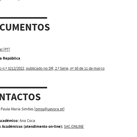
CUMENTOS
al [PT]
da República
o n.º 5212/2022, publicado no DR, 2.ª Serie, nº 50 de 11 de março
NTACTOS
Paula Maria Simões [
pmss@uevora.pt
]
Académico:
Ana Coca
s Académicos (atendimento on-line):
SAC.ONLINE