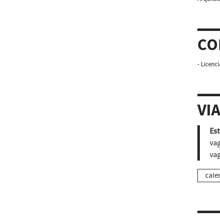
CO
- Licenc
VI
Est
vag
vag
cale