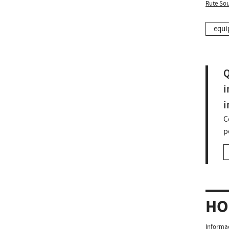
Rute So
equi
Q
i
i
C
p
HO
Informaç