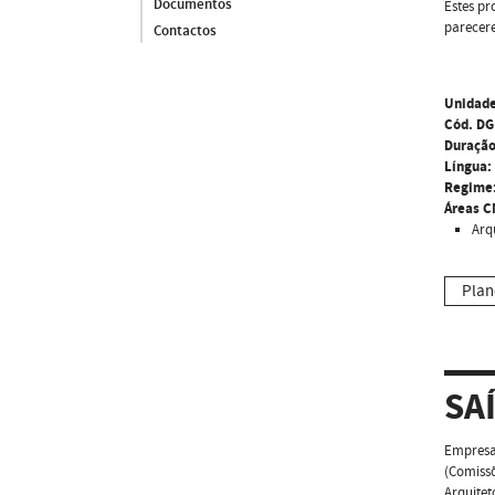
Documentos
Estes pr
parecere
Contactos
Unidade
Cód. DG
Duração
Língua:
Regime
Áreas C
Arq
Plan
SA
Empresas
(Comissõ
Arquitet