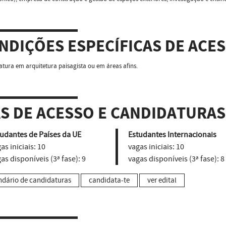
NDIÇÕES ESPECÍFICAS DE ACE
iatura em arquitetura paisagista ou em áreas afins.
AS DE ACESSO E CANDIDATURAS
udantes de Países da UE
Estudantes Internacionais
as iniciais:
10
vagas iniciais:
10
as disponíveis (3ª fase):
9
vagas disponíveis (3ª fase):
8
ndário de candidaturas
candidata-te
ver edital