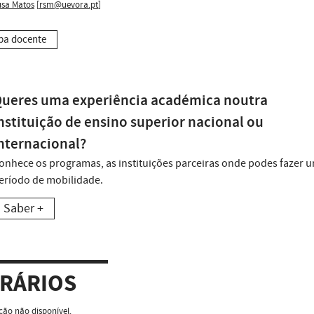
usa Matos
[
rsm@uevora.pt
]
pa docente
ueres uma experiência académica noutra
nstituição de ensino superior nacional ou
nternacional?
onhece os programas, as instituições parceiras onde podes fazer 
eríodo de mobilidade.
Saber +
RÁRIOS
ão não disponível.