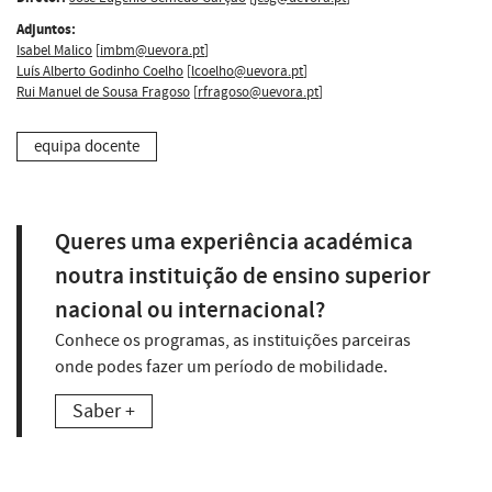
Adjuntos:
Isabel Malico
[
imbm@uevora.pt
]
Luís Alberto Godinho Coelho
[
lcoelho@uevora.pt
]
Rui Manuel de Sousa Fragoso
[
rfragoso@uevora.pt
]
equipa docente
Queres uma experiência académica
noutra instituição de ensino superior
nacional ou internacional?
Conhece os programas, as instituições parceiras
onde podes fazer um período de mobilidade.
Saber +