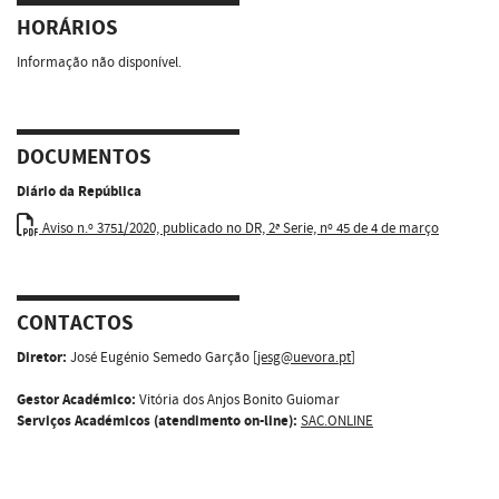
HORÁRIOS
Informação não disponível.
DOCUMENTOS
Diário da República
Aviso n.º 3751/2020, publicado no DR, 2ª Serie, nº 45 de 4 de março
CONTACTOS
Diretor:
José Eugénio Semedo Garção [
jesg@uevora.pt
]
Gestor Académico:
Vitória dos Anjos Bonito Guiomar
Serviços Académicos (atendimento on-line):
SAC.ONLINE