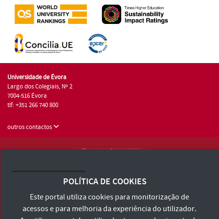
Universidade de Évora
Largo dos Colegiais, Nº 2
7004-516 Évora
tlf: +351 266 740 800
outros contactos
Universidade de Évora © 2026
Consulte os Termos e Condições e Política de Privacidade
POLÍTICA DE COOKIES
Declaração de Acessibilidade
Este portal utiliza cookies para monitorização de
acessos e para melhoria da experiência do utilizador.