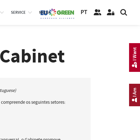
PT
SERVICE
MEDIA
 Cabinet
I Want
rtuguese)
I Am
 compreende os seguintes setores:
ransversal, o Gabinete promove