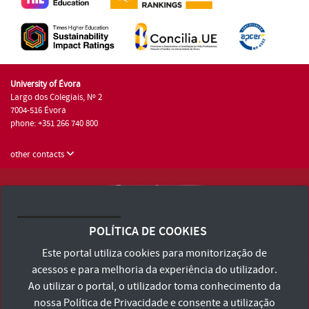
University of Évora
Largo dos Colegiais, Nº 2
7004-516 Évora
phone: +351 266 740 800
other contacts
University of Évora © 2026
Terms and Conditions and Privacy Policy
POLÍTICA DE COOKIES
Accessibility Statement
Este portal utiliza cookies para monitorização de
acessos e para melhoria da experiência do utilizador.
Ao utilizar o portal, o utilizador toma conhecimento da
nossa
Política de Privacidade
e consente a utilização