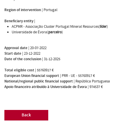
Region of intervention
|
Portugal
Beneficiary entity
|
ACPMR - Associação Cluster Portugal Mineral Resources(
líder
)
Universidade de Évora(
parceiro
)
Approval date
|
20-07-2022
Start date
|
23-12-2022
Date of the conclusion
|
31-12-2025
Total eligible cost
|
55760917 €
European Union financial support
|
PRR - UE - 55760917 €
National/regional public financial support
|
República Portuguesa
Apoio financeiro atribuído à Universidade de Évora
|
974537 €
Back