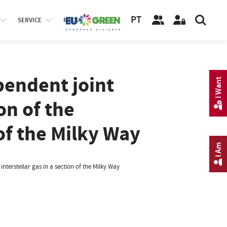
PT
SERVICE
MEDIA
endent joint
I Want
on of the
 of the Milky Way
I Am
nterstellar gas in a section of the Milky Way