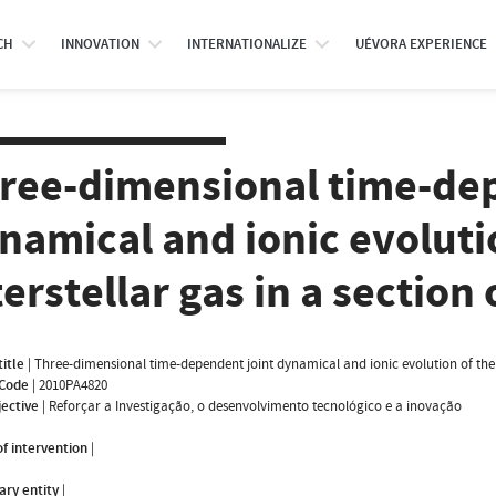
CH
INNOVATION
INTERNATIONALIZE
UÉVORA EXPERIENCE
ree-dimensional time-dep
namical and ionic evoluti
terstellar gas in a section
title
|
Three-dimensional time-dependent joint dynamical and ionic evolution of the i
 Code
|
2010PA4820
jective
|
Reforçar a Investigação, o desenvolvimento tecnológico e a inovação
f intervention
|
ary entity
|