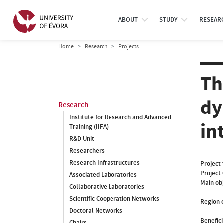
ABOUT
STUDY
RESEAR
Home
Research
Projects
Th
dy
Research
Institute for Research and Advanced
in
Training (IIFA)
R&D Unit
Researchers
Research Infrastructures
Project 
Project
Associated Laboratories
Main ob
Collaborative Laboratories
Scientific Cooperation Networks
Region o
Doctoral Networks
Benefici
Chairs