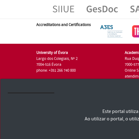
Accreditations and Certifications
University of Évora
Academi
Largo dos Colegiais, Nº 2
Rua Duq
7004-516 Évora
7000-57
phone: +351 266 740 800
Online S
atendim
phone: +
University of Évora © 2026
Este portal utili
Terms and Conditions and Privacy Policy
Accessibility Statement
Ao utilizar o portal, o u