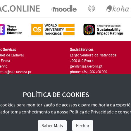
c Services
Social Services
ues de Cadaval
Largo Senhora da Natividade
7 Évora
7000-810 Évora
ervic
geral@sas.uevora.pt
ento@sac.uevora.pt
phone: +351 266 760 960
351 266 760 220
POLÍTICA DE COOKIES
za cookies para monitorização de acessos e para melhoria da experiên
tilizador toma conhecimento da nossa
Política de Privacidade
e consen
Saber Mais
Fechar