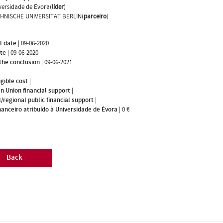
versidade de Évora(
líder
)
HNISCHE UNIVERSITAT BERLIN(
parceiro
)
l date
|
09-06-2020
ate
|
09-06-2020
the conclusion
|
09-06-2021
igible cost
|
n Union financial support
|
/regional public financial support
|
nanceiro atribuído à Universidade de Évora
|
0 €
Back