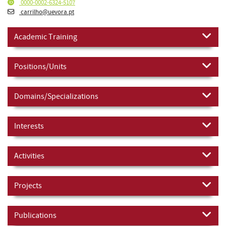
0000-0002-6324-5107
carrilho@uevora.pt
Academic Training
Positions/Units
Domains/Specializations
Interests
Activities
Projects
Publications