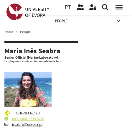
PT
PEOPLE
Home
People
Maria Inês Seabra
Senior Official (Marine Laboratory)
Employment contract for an indefinite term
A516-9CE6-7367
0000-0002-0339-6296
iseabra@uevora.pt