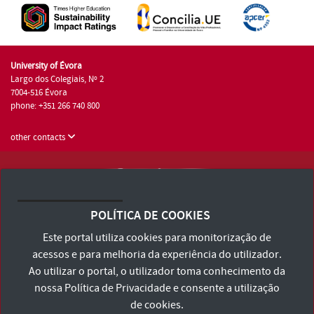
University of Évora
Largo dos Colegiais, Nº 2
7004-516 Évora
phone: +351 266 740 800
other contacts
University of Évora © 2026
Terms and Conditions and Privacy Policy
POLÍTICA DE COOKIES
Accessibility Statement
Este portal utiliza cookies para monitorização de
acessos e para melhoria da experiência do utilizador.
Ao utilizar o portal, o utilizador toma conhecimento da
nossa
Política de Privacidade
e consente a utilização
de cookies.