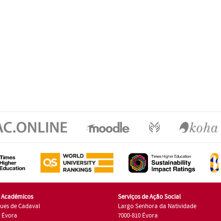
s Académicos
Serviços de Ação Social
ues de Cadaval
Largo Senhora da Natividade
7 Évora
7000-810 Évora