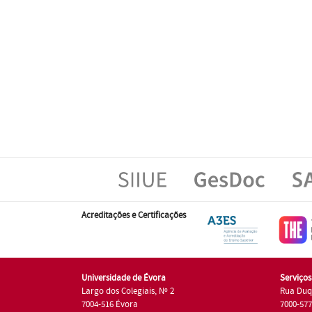
Acreditações e Certificações
Universidade de Évora
Serviço
Largo dos Colegiais, Nº 2
Rua Duq
7004-516 Évora
7000-57