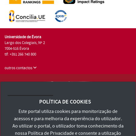
Universidade de Évora
Largo dos Colegiais, Nº 2
7004-516 Évora
tlf: +351 266 740 800
outros contactos
Universidade de Évora © 2026
Consulte os Termos e Condições e Política de Privacidade
POLÍTICA DE COOKIES
Declaração de Acessibilidade
Este portal utiliza cookies para monitorização de
acessos e para melhoria da experiência do utilizador.
Ao utilizar o portal, o utilizador toma conhecimento da
nossa
Política de Privacidade
e consente a utilização