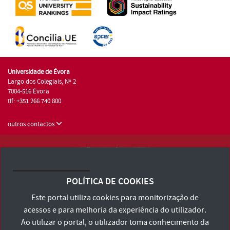
Universidade de Évora
Largo dos Colegiais, Nº 2
7004-516 Évora
tlf: +351 266 740 800
outros contactos
Universidade de Évora © 2026
Consulte os Termos e Condições e Política de Privacidade
POLÍTICA DE COOKIES
Declaração de Acessibilidade
Este portal utiliza cookies para monitorização de
acessos e para melhoria da experiência do utilizador.
Ao utilizar o portal, o utilizador toma conhecimento da