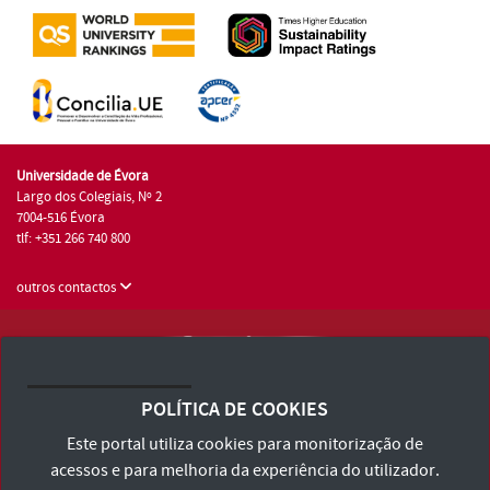
Universidade de Évora
Largo dos Colegiais, Nº 2
7004-516 Évora
tlf: +351 266 740 800
outros contactos
Universidade de Évora © 2026
Consulte os Termos e Condições e Política de Privacidade
POLÍTICA DE COOKIES
Declaração de Acessibilidade
Este portal utiliza cookies para monitorização de
acessos e para melhoria da experiência do utilizador.