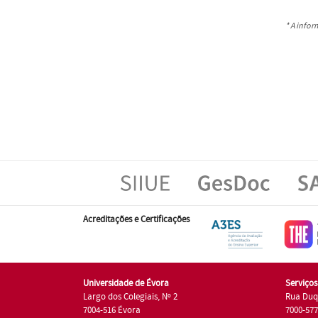
* A info
Acreditações e Certificações
Universidade de Évora
Serviço
Largo dos Colegiais, Nº 2
Rua Duq
7004-516 Évora
7000-57