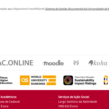
rmação aqui disponível é recolhida do
Sistema de Gestão Documental da Universidade de 
s Académicos
Serviços de Ação Social
ues de Cadaval
Largo Senhora da Natividade
7 Évora
7000-810 Évora