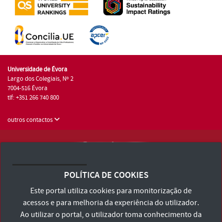
Universidade de Évora
Largo dos Colegiais, Nº 2
7004-516 Évora
tlf: +351 266 740 800
outros contactos
Universidade de Évora © 2026
Consulte os Termos e Condições e Política de Privacidade
POLÍTICA DE COOKIES
Declaração de Acessibilidade
Este portal utiliza cookies para monitorização de
acessos e para melhoria da experiência do utilizador.
Ao utilizar o portal, o utilizador toma conhecimento da