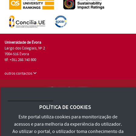
Universidade de Évora
Largo dos Colegiais, Nº 2
7004-516 Évora
tlf: +351 266 740 800
outros contactos
Universidade de Évora © 2026
Consulte os Termos e Condições e Política de Privacidade
POLÍTICA DE COOKIES
Declaração de Acessibilidade
Este portal utiliza cookies para monitorização de
acessos e para melhoria da experiência do utilizador.
Ao utilizar o portal, o utilizador toma conhecimento da