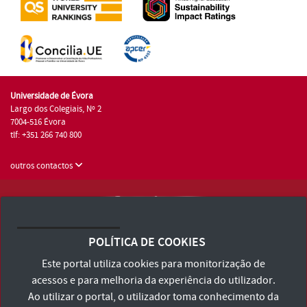
Universidade de Évora
Largo dos Colegiais, Nº 2
7004-516 Évora
tlf: +351 266 740 800
outros contactos
Universidade de Évora © 2026
Consulte os Termos e Condições e Política de Privacidade
POLÍTICA DE COOKIES
Declaração de Acessibilidade
Este portal utiliza cookies para monitorização de
acessos e para melhoria da experiência do utilizador.
Ao utilizar o portal, o utilizador toma conhecimento da