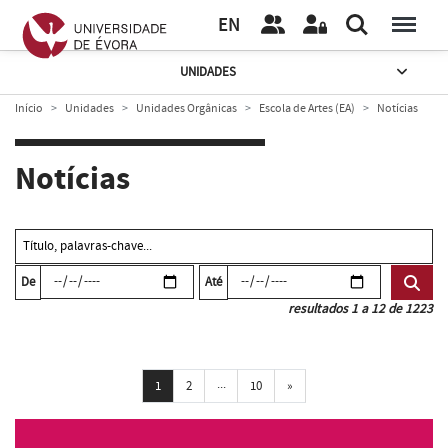
EN
UNIDADES
Início
Unidades
Unidades Orgânicas
Escola de Artes (EA)
Notícias
Notícias
De
Até
resultados 1 a 12 de 1223
...
Próxima
1
2
10
»