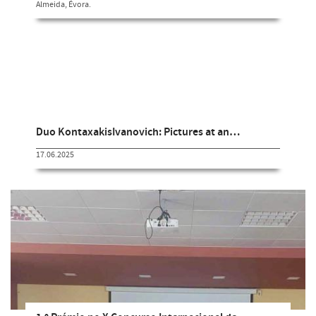
Almeida, Évora.
Duo KontaxakisIvanovich: Pictures at an…
17.06.2025