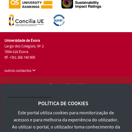
Universidade de Évora
Largo dos Colegiais, Nº 2
7004-516 Évora
tlf: +351 266 740 800
outros contactos
Universidade de Évora © 2026
Consulte os Termos e Condições e Política de Privacidade
POLÍTICA DE COOKIES
Declaração de Acessibilidade
Este portal utiliza cookies para monitorização de
acessos e para melhoria da experiência do utilizador.
Ao utilizar o portal, o utilizador toma conhecimento da