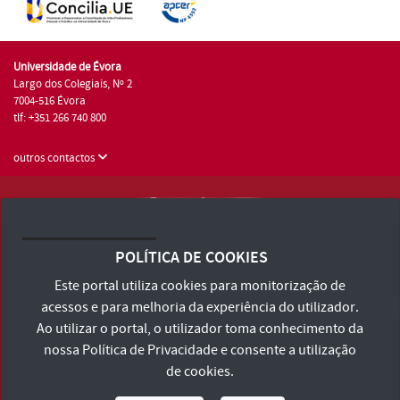
Universidade de Évora
Largo dos Colegiais, Nº 2
7004-516 Évora
tlf: +351 266 740 800
outros contactos
Universidade de Évora © 2026
Consulte os Termos e Condições e Política de Privacidade
POLÍTICA DE COOKIES
Declaração de Acessibilidade
Este portal utiliza cookies para monitorização de
acessos e para melhoria da experiência do utilizador.
Ao utilizar o portal, o utilizador toma conhecimento da
nossa
Política de Privacidade
e consente a utilização
de cookies.