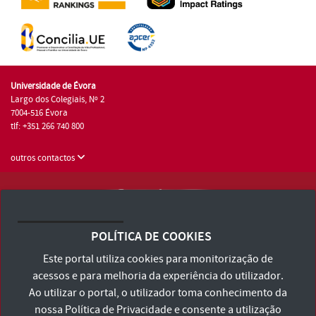
Universidade de Évora
Largo dos Colegiais, Nº 2
7004-516 Évora
tlf: +351 266 740 800
outros contactos
Universidade de Évora © 2026
Consulte os Termos e Condições e Política de Privacidade
POLÍTICA DE COOKIES
Declaração de Acessibilidade
Este portal utiliza cookies para monitorização de
acessos e para melhoria da experiência do utilizador.
Ao utilizar o portal, o utilizador toma conhecimento da
nossa
Política de Privacidade
e consente a utilização