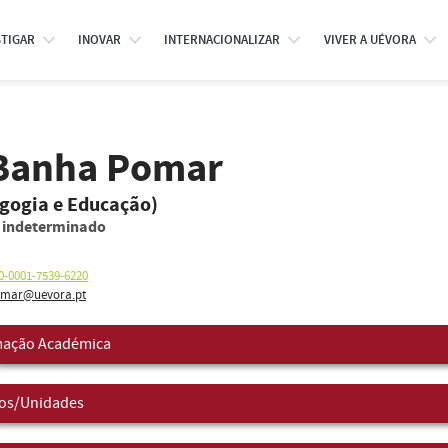
STIGAR
INOVAR
INTERNACIONALIZAR
VIVER A UÉVORA
 Banha Pomar
agogia e Educação)
o indeterminado
0-0001-7539-6220
mar@uevora.pt
ação Académica
os/Unidades