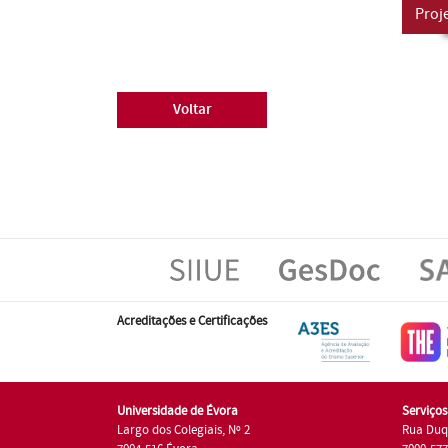
Proj
Voltar
Acreditações e Certificações
Universidade de Évora
Serviço
Largo dos Colegiais, Nº 2
Rua Duq