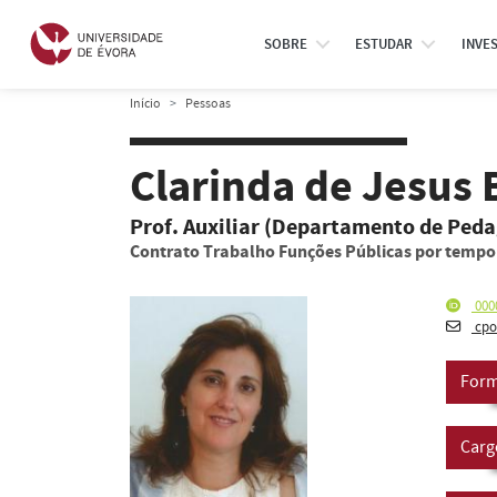
SOBRE
ESTUDAR
INVE
Início
Pessoas
Clarinda de Jesus
Prof. Auxiliar (Departamento de Ped
Contrato Trabalho Funções Públicas por temp
000
cpo
Form
Carg