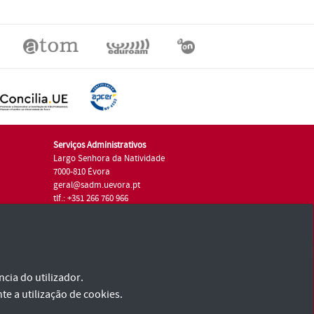
Serviços Administrativos
Largo Senhora da Natividade
7000-810 Évora
geral@sadm.uevora.pt
tlf.: +351 266 760 966
cia do utilizador.
te a utilização de cookies.