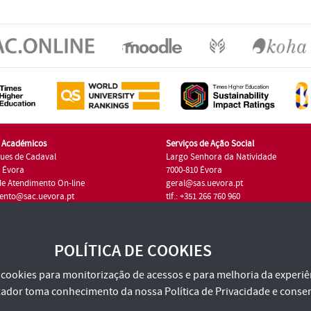
s Académicos
Serviços de Ação Social
ues de Cadaval
Largo Senhora da Natividade
7 Évora
7000-810 Évora
de Atendimento On-line
geral@sas.uevora.pt
ento@sac.uevora.pt
tlf.: +351 266 760 960
1 266 760 220
POLÍTICA DE COOKIES
za cookies para monitorização de acessos e para melhoria da experiên
tilizador toma conhecimento da nossa
Política de Privacidade
e consen