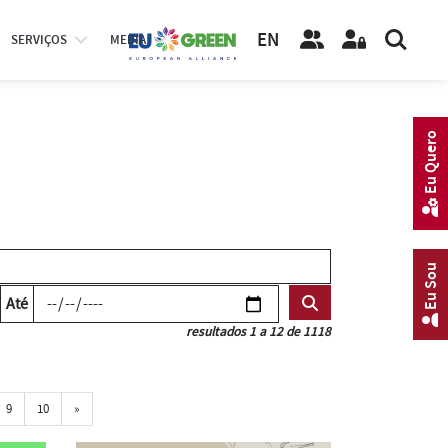
EN
SERVIÇOS
MEDIA
Eu Quero
Eu Sou
Até
resultados 1 a 12 de 1118
Próxima
9
10
»