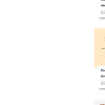
re
01.
Pr
Ar
30.