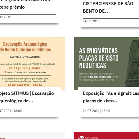
CISTERCIENESE DE SÃO
cebe prémio
BENTO DE…
02.2019
24.09.2018
ojeto SITIMUS | Escavação
Exposição "As enigmática
queológica de…
placas de xisto…
07.2024 | 18:00
24.07.2024 | 18:00