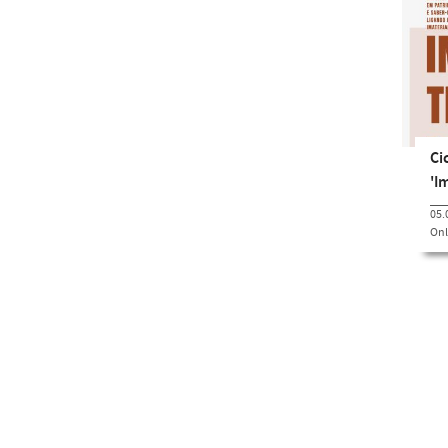
Ci
'I
05.
Onl