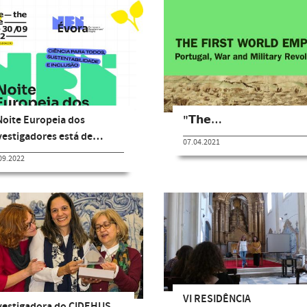
Noite Europeia dos
"𝗧𝗵𝗲…
vestigadores está de…
07.04.2021
09.2022
VI RESIDÊNCIA
vestigadora do CIDEHUS