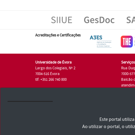
Acreditações e Certificações
Universidade de Évora
Serviço
Largo dos Colegiais, Nº 2
Rua Duq
7004-516 Évora
7000-57
tlf: +351 266 740 800
Balcão 
atendim
tlf.: +35
Universidade de Évora © 2026
Este portal utili
Consulte os Termos e Condições e Política de Privacidade
Declaração de Acessibilidade
Ao utilizar o portal, o u