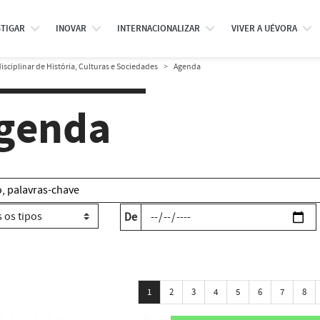
STIGAR
INOVAR
INTERNACIONALIZAR
VIVER A UÉVORA
isciplinar de História, Culturas e Sociedades
Agenda
genda
De
1
2
3
4
5
6
7
8