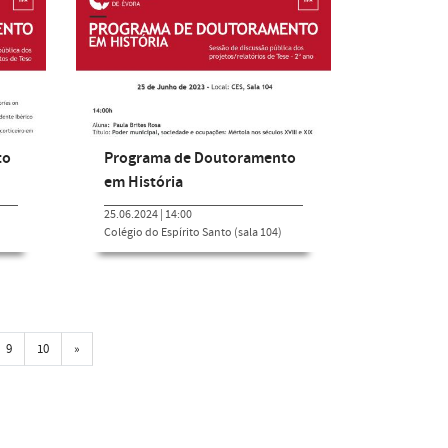
to
Programa de Doutoramento
em História
25.06.2024 | 14:00
Colégio do Espírito Santo (sala 104)
Próxima
9
10
»