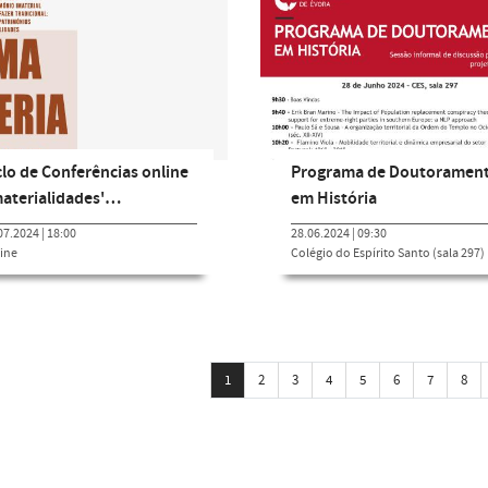
clo de Conferências online
Programa de Doutoramen
materialidades'…
em História
07.2024 | 18:00
28.06.2024 | 09:30
ine
Colégio do Espírito Santo (sala 297)
1
2
3
4
5
6
7
8