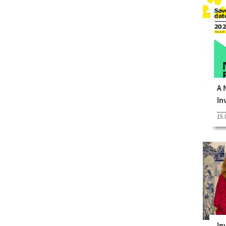
A 
In
15.
In