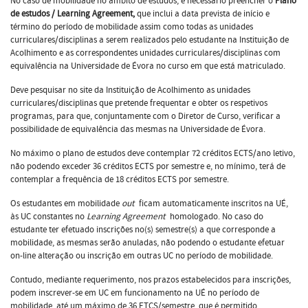
No caso de mobilidade no âmbito de estudos, é necessário preencher o
Plano
de estudos / Learning Agreement,
que inclui a data prevista de início e
término do período de mobilidade assim como todas as unidades
curriculares/disciplinas a serem realizados pelo estudante na Instituição de
Acolhimento e as correspondentes unidades curriculares/disciplinas com
equivalência na Universidade de Évora no curso em que está matriculado.
Deve pesquisar no site da Instituição de Acolhimento as unidades
curriculares/disciplinas que pretende frequentar e obter os respetivos
programas, para que, conjuntamente com o Diretor de Curso, verificar a
possibilidade de equivalência das mesmas na Universidade de Évora.
No máximo o plano de estudos deve contemplar 72 créditos ECTS/ano letivo,
não podendo exceder 36 créditos ECTS por semestre e, no mínimo, terá de
contemplar a frequência de 18 créditos ECTS por semestre.
Os estudantes em mobilidade
out
ficam automaticamente inscritos na UÉ,
às UC constantes no
Learning Agreement
homologado. No caso do
estudante ter efetuado inscrições no(s) semestre(s) a que corresponde a
mobilidade, as mesmas serão anuladas, não podendo o estudante efetuar
on-line alteração ou inscrição em outras UC no período de mobilidade.
Contudo, mediante requerimento, nos prazos estabelecidos para inscrições,
podem inscrever-se em UC em funcionamento na UÉ no período de
mobilidade, até um máximo de 36 ETCS/semestre, que é permitido