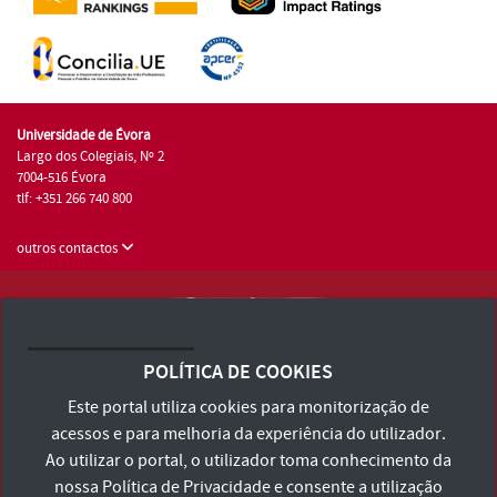
Universidade de Évora
Largo dos Colegiais, Nº 2
7004-516 Évora
tlf: +351 266 740 800
outros contactos
Universidade de Évora © 2026
Consulte os Termos e Condições e Política de Privacidade
POLÍTICA DE COOKIES
Declaração de Acessibilidade
Este portal utiliza cookies para monitorização de
acessos e para melhoria da experiência do utilizador.
Ao utilizar o portal, o utilizador toma conhecimento da
nossa
Política de Privacidade
e consente a utilização